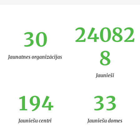
2
4
0
8
2
3
0
8
Jaunatnes organizācijas
Jaunieši
1
9
4
3
3
Jauniešu centri
Jauniešu domes