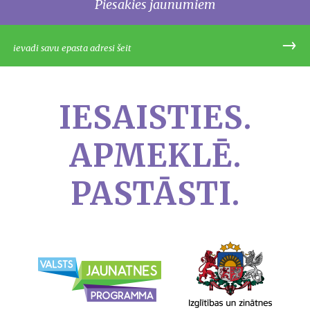
Piesakies jaunumiem
IESAISTIES.
APMEKLĒ.
PASTĀSTI.