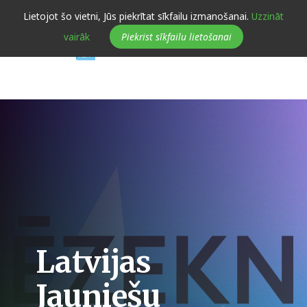
Skip
Lietojot šo vietni, Jūs piekrītat sīkfailu izmanošanai.
Uzzināt
to
vairāk
Piekrist sīkfailu lietošanai
main
navigation
ijas
niešu