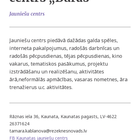
Jauniešu centrs
Jauniešu centrs piedāvā dažādas galda spēles,
interneta pakalpojumus, radošās darbnīcas un
radošās pēcpusdienas, tējas pēcpusdienas, kino
vakarus, tematiskos pasākumus, projektu
izstrādāšanu un realizēšanu, aktivitātes
ārā,neformālās apmācības, vasaras nometnes, āra
trenažierus u.c. aktivitātes.
Rāznas iela 36, Kaunata, Kaunatas pagasts, LV-4622
26371624
tamara.kablanova@rezeknesnovads.lv
FB Kaunatas jauniešu centrs