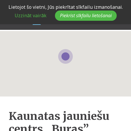
Skip
Lietojot šo vietni, Jūs piekrītat sīkfailu izmanošanai.
to
Uzzināt vairāk
Piekrist sīkfailu lietošanai
main
navigation
Kaunatas jauniešu
centrs „Buras”