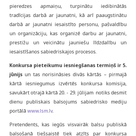
pieredzes apmaiņu, turpinātu iedibinātās
tradīcijas darbā ar jaunatni, kā arī paaugstinātu
darbā ar jaunatni iesaistīto personu, pašvaldību
un organizāciju, kas organizē darbu ar jaunatni,
prestižu un veicinātu jauniešu līdzdalību un
iesaistīšanos sabiedriskajos procesos.
Konkursa pieteikumu iesniegšanas termiņš ir 5.
jūnijs
un tas norisināsies divās kārtās – pirmajā
kārtā iesniegumus izvērtēs konkursa komisija,
savukārt otrajā kārtā 20. - 29. jūlijam
notiks desmit
dienu publiskais balsojums sabiedrisko mediju
portālā
www.lsm.lv
.
Pretendents, kas iegūs visvairāk balsu publiskā
balsošanā tiešsaistē tiek atzīts par konkursa