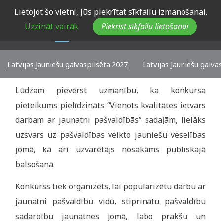
Skip
Lietojot šo vietni, Jūs piekrītat sīkfailu izmanošanai.
to
Uzzināt vairāk
Piekrist sīkfailu lietošanai
main
navigation
Main
Latvijas Jauniešu galvaspilsēta 2027
Latvijas Jauniešu galva
menu
Lūdzam pievērst uzmanību, ka konkursa
sub
pieteikums pielīdzināts “Vienots kvalitātes ietvars
menu
darbam ar jaunatni pašvaldībās” sadaļām, lielāks
uzsvars uz pašvaldības veikto jauniešu veselības
jomā, kā arī uzvarētājs nosakāms publiskajā
balsošanā.
Konkurss tiek organizēts, lai popularizētu darbu ar
jaunatni pašvaldību vidū, stiprinātu pašvaldību
sadarbību jaunatnes jomā, labo prakšu un