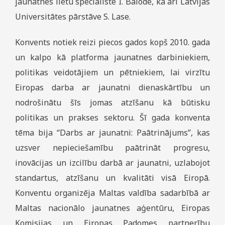
jaunatnes lietu speciāliste I. Balode, kā arī Latvijas
Universitātes pārstāve S. Lase.
Konvents notiek reizi piecos gados kopš 2010. gada
un kalpo kā platforma jaunatnes darbiniekiem,
politikas veidotājiem un pētniekiem, lai virzītu
Eiropas darba ar jaunatni dienaskārtību un
nodrošinātu šīs jomas atzīšanu kā būtisku
politikas un prakses sektoru. Šī gada konventa
tēma bija “Darbs ar jaunatni: Paātrinājums”, kas
uzsver nepieciešamību paātrināt progresu,
inovācijas un izcilību darbā ar jaunatni, uzlabojot
standartus, atzīšanu un kvalitāti visā Eiropā.
Konventu organizēja Maltas valdība sadarbībā ar
Maltas nacionālo jaunatnes aģentūru, Eiropas
Komisijas un Eiropas Padomes partnerību