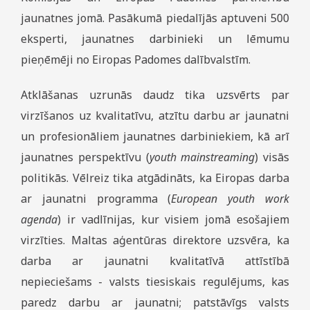
jaunatnes jomā. Pasākumā piedalījās aptuveni 500
eksperti, jaunatnes darbinieki un lēmumu
pieņēmēji no Eiropas Padomes dalībvalstīm.
Atklāšanas uzrunās daudz tika uzsvērts par
virzīšanos uz kvalitatīvu, atzītu darbu ar jaunatni
un profesionāliem jaunatnes darbiniekiem, kā arī
jaunatnes perspektīvu (
youth mainstreaming
) visās
politikās. Vēlreiz tika atgādināts, ka Eiropas darba
ar jaunatni programma (
European youth work
agenda
) ir vadlīnijas, kur visiem jomā esošajiem
virzīties. Maltas aģentūras direktore uzsvēra, ka
darba ar jaunatni kvalitatīvā attīstībā
nepieciešams - valsts tiesiskais regulējums, kas
paredz darbu ar jaunatni; patstāvīgs valsts