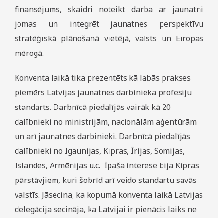
finansējums, skaidri noteikt darba ar jaunatni
jomas un integrēt jaunatnes perspektīvu
stratēģiskā plānošanā vietējā, valsts un Eiropas
mērogā.
Konventa laikā tika prezentēts kā labās prakses
piemērs Latvijas jaunatnes darbinieka profesiju
standarts. Darbnīcā piedalījās vairāk kā 20
dalībnieki no ministrijām, nacionālām aģentūrām
un arī jaunatnes darbinieki. Darbnīcā piedalījās
dalībnieki no Igaunijas, Kipras, Īrijas, Somijas,
Islandes, Armēnijas u.c. Īpaša interese bija Kipras
pārstāvjiem, kuri šobrīd arī veido standartu savās
valstīs. Jāsecina, ka kopumā konventa laikā Latvijas
delegācija secināja, ka Latvijai ir pienācis laiks ne