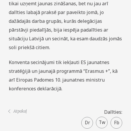
tikai uzņemt jaunas zināšanas, bet nu jau arī
dalīties labajā praksē par paveikto jomā, jo
dažādajās darba grupās, kurās delegācijas
pārstāvji piedalījās, bija iespēja padalīties ar
situāciju Latvijā un secināt, ka esam daudzās jomās
soli priekšā citiem.
Konventa secinājumi tik iekļauti ES jaunatnes
stratēģijā un jaunajā programmā “Erasmus +”, kā
arī Eiropas Padomes 10. jaunatnes ministru
konferences deklarācijā.
Atpakaļ
Dalīties:
Twitter
Faceboo
share