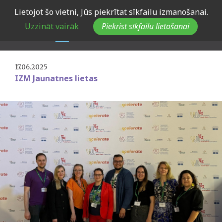
Skip
Lietojot šo vietni, Jūs piekrītat sīkfailu izmanošanai.
to
Aizvadīts 4. darba ar
Uzzināt vairāk
Piekrist sīkfailu lietošanai
main
jaunatni konvents Maltā
navigation
17.06.2025
IZM Jaunatnes lietas