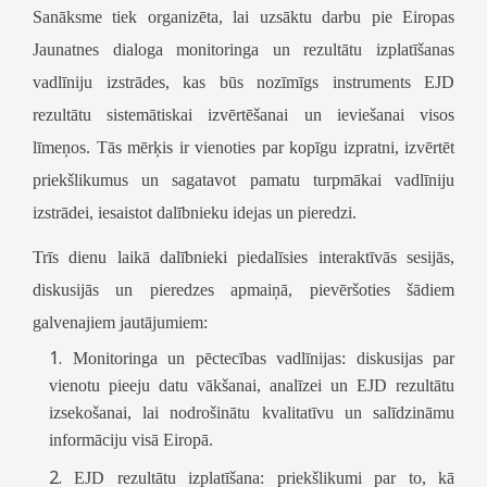
Sanāksme tiek organizēta, lai uzsāktu darbu pie Eiropas
Jaunatnes dialoga monitoringa un rezultātu izplatīšanas
vadlīniju izstrādes, kas būs nozīmīgs instruments EJD
rezultātu sistemātiskai izvērtēšanai un ieviešanai visos
līmeņos. Tās mērķis ir vienoties par kopīgu izpratni, izvērtēt
priekšlikumus un sagatavot pamatu turpmākai vadlīniju
izstrādei, iesaistot dalībnieku idejas un pieredzi.
Trīs dienu laikā dalībnieki piedalīsies interaktīvās sesijās,
diskusijās un pieredzes apmaiņā, pievēršoties šādiem
galvenajiem jautājumiem:
Monitoringa un pēctecības vadlīnijas:
diskusijas par
vienotu pieeju datu vākšanai, analīzei un EJD rezultātu
izsekošanai, lai nodrošinātu kvalitatīvu un salīdzināmu
informāciju visā Eiropā.
EJD rezultātu izplatīšana:
priekšlikumi par to, kā