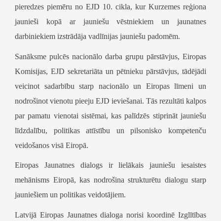
pieredzes piemēru no EJD 10. cikla, kur Kurzemes reģiona
jaunieši kopā ar jauniešu vēstniekiem un jaunatnes
darbiniekiem izstrādāja vadlīnijas jauniešu padomēm.
Sanāksme pulcēs nacionālo darba grupu pārstāvjus, Eiropas
Komisijas, EJD sekretariāta un pētnieku pārstāvjus, tādējādi
veicinot sadarbību starp nacionālo un Eiropas līmeni un
nodrošinot vienotu pieeju EJD ieviešanai. Tās rezultāti kalpos
par pamatu vienotai sistēmai, kas palīdzēs stiprināt jauniešu
līdzdalību, politikas attīstību un pilsonisko kompetenču
veidošanos visā Eiropā.
Eiropas Jaunatnes dialogs ir lielākais jauniešu iesaistes
mehānisms Eiropā, kas nodrošina strukturētu dialogu starp
jauniešiem un politikas veidotājiem.
Latvijā Eiropas Jaunatnes dialoga norisi koordinē Izglītības