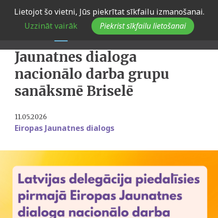
Skip
Lietojot šo vietni, Jūs piekrītat sīkfailu izmanošanai.
to
Latvijas delegācija
Uzzināt vairāk
Piekrist sīkfailu lietošanai
main
piedalīsies pirmajā Eiropas
navigation
Jaunatnes dialoga
nacionālo darba grupu
sanāksmē Briselē
11.05.2026
Eiropas Jaunatnes dialogs