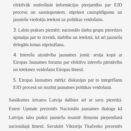
efektīvāk nodrošināt informācijas pieejamību par EJD
procesu un sasniegumiem, stiprinot caurspīdīgumu un
jauniešu viedokļu ietekmi uz politikas veidošanu.
Labās prakses piemēri:
nacionālo darba grupu pieredzes
apmaiņa par to izveidi, darbību un ietekmi, kā arī jauniešu
delegātu lomas stiprināšana.
Interešu aizstāvība jaunatnes jomā:
sesija kopā ar
Eiropas Jaunatnes forumu par efektīvu interešu pārstāvību
un ietekmes veidošanu Eiropas līmenī.
Eiropas Jaunatnes mērķi:
diskusijas par to integrēšanu
EJD procesā un nozīmi jaunatnes politikas veidošanā.
Sanāksmes ietvaros Latvija dalīsies arī ar savu pieredzi.
Estere Upmale prezentēs Nacionālo jaunatnes dialogu kā
Latvijas labo praksi jauniešu iesaistē lēmumu pieņemšanā
nacionālajā līmenī. Savukārt Viktorija Tkačenko prezentēs