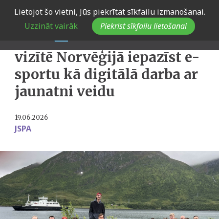
Skip
Lietojot šo vietni, Jūs piekrītat sīkfailu izmanošanai.
to
Latvijas jaunatnes jomas
Uzzināt vairāk
Piekrist sīkfailu lietošanai
main
kolēģi pieredzes apmaiņas
navigation
vizītē Norvēģijā iepazīst e-
sportu kā digitālā darba ar
jaunatni veidu
19.06.2026
JSPA