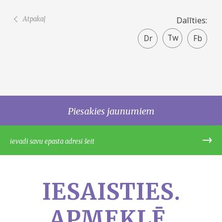
Atpakaļ
Dalīties:
Twitter
Faceboo
share
Piesakies jaunumiem
IESAISTIES.
APMEKLĒ.