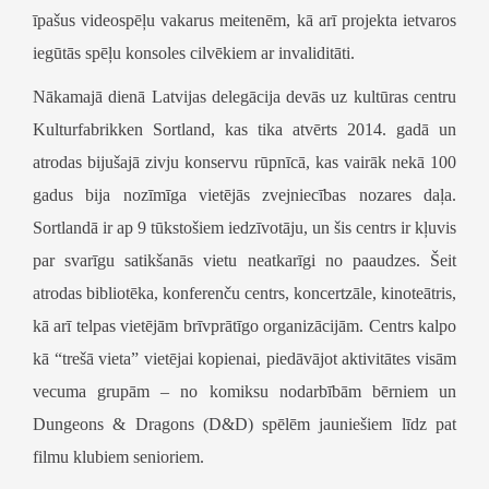
īpašus videospēļu vakarus meitenēm, kā arī projekta ietvaros
iegūtās spēļu konsoles cilvēkiem ar invaliditāti.
Nākamajā dienā Latvijas delegācija devās uz
kultūras centru
Kulturfabrikken Sortland
, kas tika atvērts 2014. gadā un
atrodas bijušajā zivju konservu rūpnīcā, kas vairāk nekā 100
gadus bija nozīmīga vietējās zvejniecības nozares daļa.
Sortlandā ir ap 9 tūkstošiem iedzīvotāju, un šis centrs ir kļuvis
par svarīgu satikšanās vietu neatkarīgi no paaudzes. Šeit
atrodas bibliotēka, konferenču centrs, koncertzāle, kinoteātris,
kā arī telpas vietējām brīvprātīgo organizācijām. Centrs kalpo
kā “trešā vieta” vietējai kopienai, piedāvājot aktivitātes visām
vecuma grupām – no komiksu nodarbībām bērniem un
Dungeons & Dragons
(D&D) spēlēm jauniešiem līdz pat
filmu klubiem senioriem.