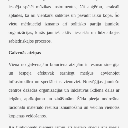
iespēja spēlēt mūzikas instrumentus, šūt apģērbu, ierakstīt
aplādes, kā arī vienkārši satikties un pavadīt laiku kopā. Šo
vietu mērķtiecīgi izmanto arī politisko partiju jauniešu
organizācijas, kurās jaunieši aktīvi iesaistās un līdzdarbojas
sabiedriskajos procesos.
Galvenās atziņas
Viena no galvenajām brauciena atziņām ir resursu sinerģija
un iespēja efektīvāk sasniegt mērķus, apvienojot
infrastruktūru un speciālistus vienuviet. Norvēģijas jauniešu
centros dažādas organizācijas un iniciatīvas ikdienā dalās ar
telpām, aprīkojumu un zināšanām. Šāda pieeja nodrošina
racionālu materiālo resursu izmantošanu un veicina vienotas
kopienas veidošanos.
Kā funkcionāls piemērs jāmin arī vietējo speciālistu pieeja