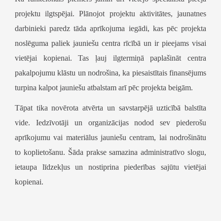
projektu ilgtspējai. Plānojot projektu aktivitātes, jaunatnes
darbinieki paredz tāda aprīkojuma iegādi, kas pēc projekta
noslēguma paliek jauniešu centra rīcībā un ir pieejams visai
vietējai kopienai. Tas ļauj ilgtermiņā paplašināt centra
pakalpojumu klāstu un nodrošina, ka piesaistītais finansējums
turpina kalpot jauniešu atbalstam arī pēc projekta beigām.
Tāpat tika novērota atvērta un savstarpējā uzticībā balstīta
vide. Iedzīvotāji un organizācijas nodod sev piederošu
aprīkojumu vai materiālus jauniešu centram, lai nodrošinātu
to koplietošanu. Šāda prakse samazina administratīvo slogu,
ietaupa līdzekļus un nostiprina piederības sajūtu vietējai
kopienai.