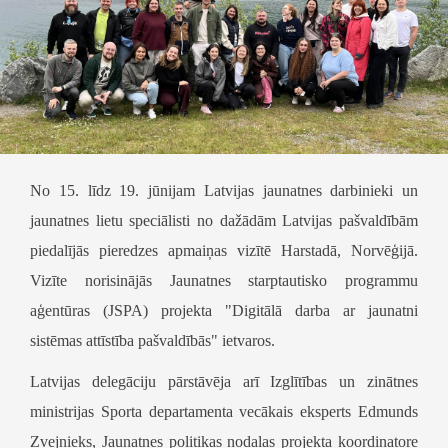
No 15. līdz 19. jūnijam Latvijas jaunatnes darbinieki un
jaunatnes lietu speciālisti no dažādām Latvijas pašvaldībām
piedalījās pieredzes apmaiņas vizītē Harstadā, Norvēģijā.
Vizīte norisinājās Jaunatnes starptautisko programmu
aģentūras (JSPA) projekta "Digitālā darba ar jaunatni
sistēmas attīstība pašvaldībās" ietvaros.
Latvijas delegāciju pārstāvēja arī Izglītības un zinātnes
ministrijas Sporta departamenta vecākais eksperts Edmunds
Zvejnieks, Jaunatnes politikas nodaļas projekta koordinatore