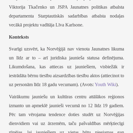
Viktorija Tkačenko un JSPA Jaunatnes politikas atbalsta
departamenta Starptautiskās sadarbības atbalsta nodaļas
vecākā projektu vadītāja Līva Karlsone.
Konteksts
Svarīgi uzsvērt, ka Norvēģijā nav vienota Jaunatnes likuma
un līdz ar to – arī juridiska jaunieša statusa definējuma.
Likumdošana, kas attiecas uz jauniešiem, visbiežāk ir
iestrādāta bērnu tiesību aizsardzības tiesību aktos (attiecinot to
uz personām līdz 18 gadu vecumam). (Avots:
Youth Wiki
).
Vairākumu jauniešu un kultūras centru attālākos reģionos
izmanto un apmeklē jaunieši vecumā no 12 līdz 19 gadiem.
Pēc tam vērojama tendence doties studēt uz Norvēģijas
dienvidiem vai uz ārzemēm, taču pašvaldības mērķtiecīgi
rūpējas, lai jauniešiem uz vietas būtu pieejamas gan