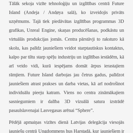
Tālāk sekoja vizīte
tehnoloģiju un izglītības centrā
Future
Island
(Andeja /
Andøya
salā), ko izveidojis privāts
uzņēmums. Tajā tiek piedāvātas izglītības programmas 3D
grafikas,
Unreal Engine
, skaņas producēšanas, podkāstu un
virtuālās produkcijas jomās. Centra pārstāvji to raksturo kā
skolu, kas palīdz jauniešiem veidot starptautiskus kontaktus,
kalpo par tiltu starp spēļu industriju un izglītības iestādēm, kā
arī veido vidi, kurā iespējams domāt ārpus ierastajiem
rāmjiem.
Future Island
darbojas jau četrus gadus, palīdzot
jauniešiem atrast prakses un darba vietas, kā arī nodrošinot
individuālu pieeju katram. Viens no centra zināmākajiem
sasniegumiem ir dalība 3D vizuālā satura izstrādē
pasaulslavenajai Lasvegasas arēnai “Sphere”.
Pēdējā apmaiņas vizītes dienā Latvijas delegācija viesojās
jauniešu centrā
Ungdommens hus
Harstadā
, kur jauniešiem ir