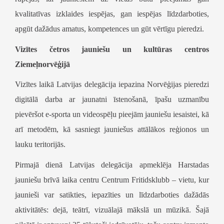
kvalitatīvas izklaides iespējas, gan iespējas līdzdarboties,
apgūt dažādus amatus, kompetences un gūt vērtīgu pieredzi.
Vizītes četros jauniešu un kultūras centros
Ziemeļnorvēģijā
Vizītes laikā Latvijas delegācija iepazina Norvēģijas pieredzi
digitālā darba ar jaunatni īstenošanā, īpašu uzmanību
pievēršot
e-sporta un videospēļu pieejām jauniešu iesaistei
, kā
arī metodēm, kā sasniegt jauniešus attālākos reģionos un
lauku teritorijās.
Pirmajā dienā Latvijas delegācija apmeklēja
Harstadas
jauniešu brīvā laika centru
Centrum Fritidsklubb
–
vietu, kur
jaunieši var satikties, iepazīties un līdzdarboties dažādās
aktivitātēs: dejā, teātrī, vizuālajā mākslā un mūzikā. Šajā