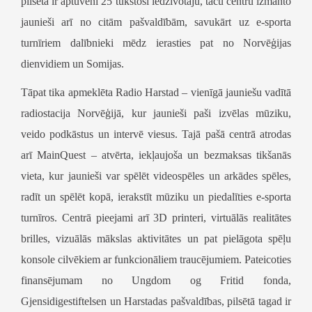
pilsētā ir aptuveni 25 tūkstoši iedzīvotāju, taču centru izmanto
jaunieši arī no citām pašvaldībām, savukārt uz e-sporta
turnīriem dalībnieki mēdz ierasties pat no Norvēģijas
dienvidiem un Somijas.
Tāpat tika apmeklēta
Radio Harstad
– vienīgā jauniešu vadītā
radiostacija Norvēģijā
, kur jaunieši paši izvēlas mūziku,
veido podkāstus un intervē viesus. Tajā pašā centrā atrodas
arī
MainQuest
– atvērta, iekļaujoša un bezmaksas tikšanās
vieta, kur jaunieši var spēlēt videospēles un arkādes spēles
,
radīt un spēlēt kopā, ierakstīt mūziku un piedalīties e-sporta
turnīros. Centrā pieejami arī 3D printeri, virtuālās realitātes
brilles, vizuālās mākslas aktivitātes un pat pielāgota spēļu
konsole cilvēkiem ar funkcionāliem traucējumiem. Pateicoties
finansējumam no
Ungdom og Fritid
fonda,
Gjensidigestiftelsen
un Harstadas pašvaldības, pilsētā tagad ir