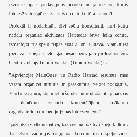
izveidots īpašs piedāvājums bērniem un jauniešiem, kurus
interesē videospēles, e-sports un datu kultūra kopumā.
Projektā ir nodarbināti divi spēļu konsultanti, kuri katru
nedēļu organizē aktivitātes Harstadas brīvā laika centrā,
izmantojot trīs spēļu telpas ēkas 2. un 3. stāvā.
MainQuest
piedāvā iespējas spēlēt gan iesācējiem, gan profesionāļiem.
Centra vadītājs Tommi Vandals (
Tommi Vandal
) stāsta:
"Apvienojot
MainQuest
un
Radio Harstad
resursus, mēs
varam organizēt turnīrus un pasākumus, veidot podkāstus,
YouTube
saturu, straumēt tiešraides un nodrošināt apmācības
– piemēram, e-sporta komentētājiem, pasākumu
organizatoriem un mediju jomas interesentiem."
Īpaši tika izcelta
iniciatīva, kas veicina pozitīvu spēļu kultūru
.
Tā ietver vadlīnijas cieņpilnai komunikācijai spēļu vidē,