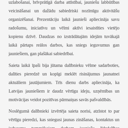
uzlabošanai, brīvprātīgā darba attīstībai, jauniešu labbūtības
veicināšanai un dažādu sabiedriski nozīmīgu aktivitāšu
organizēšanai. Prezentāciju laikā jaunieši apliecināja savu
radošumu, iniciatīvu un vēlmi aktīvi iesaistīties vietējo
kopienu dzīvē. Daudzas no izstrādātajām idejām tuvākajā
laikā pārtaps reālos darbos, kas sniegs ieguvumus gan
jauniešiem, gan plašākai sabiedrībai.
Saieta laikā īpaši bija jūtama dalībnieku vēlme sadarboties,
dalīties pieredzē un kopīgi meklēt risinājumus jaunatnei
aktuāliem jautājumiem. Trīs dienu darbs apliecināja, ka
Latvijas jauniešiem ir daudz vērtīgu ideju, uzņēmības un
motivācijas veidot pozitīvas pārmaiņas savās pašvaldībās.
Noslēgumā dalībnieki izvērtēja saieta norisi, atzīstot to par
vērtīgu pieredzi, kas sniegusi jaunas zināšanas, kontaktus un