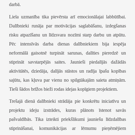
darbā.
Liela uzmanība tika pievērsta arī emocionālajai labbūtībai.
Dalībnieki runāja par motivācijas saglabāšanu, izdegšanas
risku atpazīšanu un līdzsvara nozīmi starp darbu un atpūtu.
Pēc intensīvās darba dienas dalībniekiem bija iespēja
neformālā gaisotnē turpināt sarunas, dalīties pieredzē un
stiprināt savstarpējās saites. Jaunieši piedalījās dažādās
aktivitātēs, dziedāja, dalījās stāstos un radīja īpašu kopības
sajūtu, kas kļuva par vienu no spilgtākajām saieta atmiņām.
Tieši šādos brīžos bieži rodas idejas kopīgiem projektiem.
Trešajā dienā dalībnieki strādāja pie konkrētu iniciatīvu un
projektu ideju izstrādes, kuras plānots īstenot savās
pašvaldībās. Tika izteikti priekšlikumi jauniešu līdzdalības
stiprināšanai, komunikācijas ar lēmumu pieņēmējiem