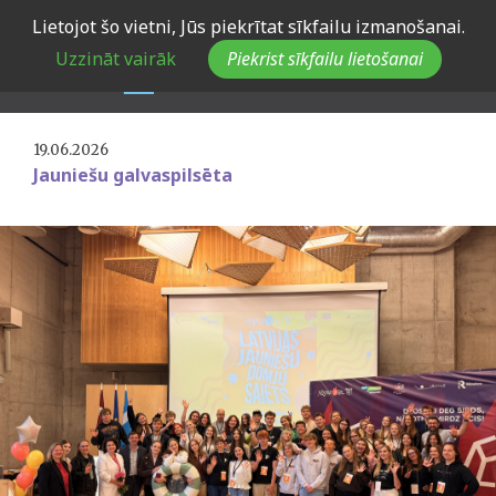
Skip
Lietojot šo vietni, Jūs piekrītat sīkfailu izmanošanai.
to
Rēzeknē aizvadīts Jauniešu
Uzzināt vairāk
Piekrist sīkfailu lietošanai
main
domju saiets 2026
navigation
19.06.2026
Jauniešu galvaspilsēta