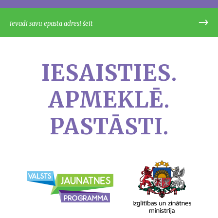
IESAISTIES.
APMEKLĒ.
PASTĀSTI.