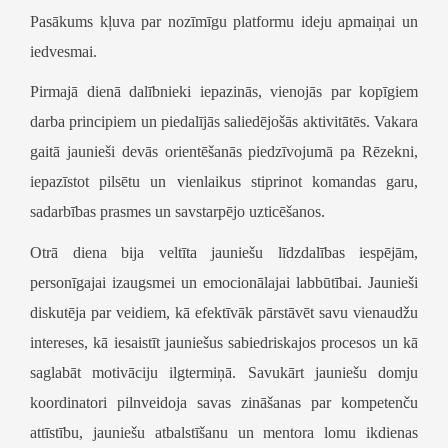
Pasākums kļuva par nozīmīgu platformu ideju apmaiņai un
iedvesmai.
Pirmajā dienā dalībnieki iepazinās, vienojās par kopīgiem
darba principiem un piedalījās saliedējošās aktivitātēs. Vakara
gaitā jaunieši devās orientēšanās piedzīvojumā pa Rēzekni,
iepazīstot pilsētu un vienlaikus stiprinot komandas garu,
sadarbības prasmes un savstarpējo uzticēšanos.
Otrā diena bija veltīta jauniešu līdzdalības iespējām,
personīgajai izaugsmei un emocionālajai labbūtībai. Jaunieši
diskutēja par veidiem, kā efektīvāk pārstāvēt savu vienaudžu
intereses, kā iesaistīt jauniešus sabiedriskajos procesos un kā
saglabāt motivāciju ilgtermiņā. Savukārt jauniešu domju
koordinatori pilnveidoja savas zināšanas par kompetenču
attīstību, jauniešu atbalstīšanu un mentora lomu ikdienas