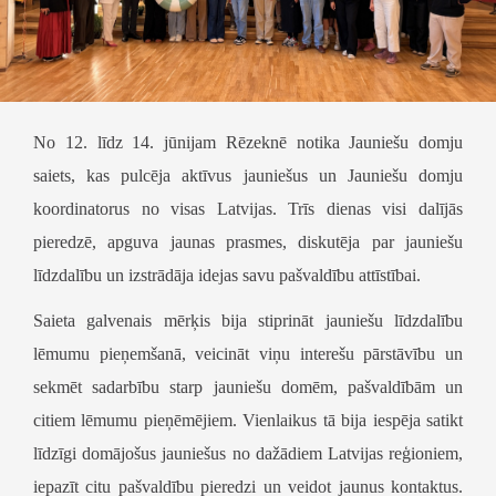
No 12. līdz 14. jūnijam Rēzeknē notika Jauniešu domju
saiets, kas pulcēja aktīvus jauniešus un Jauniešu domju
koordinatorus no visas Latvijas. Trīs dienas visi dalījās
pieredzē, apguva jaunas prasmes, diskutēja par jauniešu
līdzdalību un izstrādāja idejas savu pašvaldību attīstībai.
Saieta galvenais mērķis bija stiprināt jauniešu līdzdalību
lēmumu pieņemšanā, veicināt viņu interešu pārstāvību un
sekmēt sadarbību starp jauniešu domēm, pašvaldībām un
citiem lēmumu pieņēmējiem. Vienlaikus tā bija iespēja satikt
līdzīgi domājošus jauniešus no dažādiem Latvijas reģioniem,
iepazīt citu pašvaldību pieredzi un veidot jaunus kontaktus.