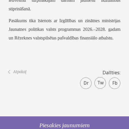
iedvesmu turpmākajam darbam jauniešu līdzdalības
stiprināšanā.
Pasākums tika īstenots ar Izglītības un zinātnes ministrijas
Jaunatnes politikas valsts programmas 2026.–2028. gadam
un Rēzeknes valstspilsētas pašvaldības finansiālo atbalstu.
Atpakaļ
Dalīties:
Twitter
Faceboo
share
Piesakies jaunumiem