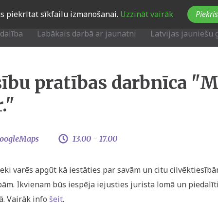
Jūs piekrītat sīkfailu izmanošanai.
Uzzināt vairāk
Piekris
zdalība
Labākais darbā ar jaunatni
Latvijas jauniešu 
sību pratības darbnīca "M
."
oogleMaps
13.00 -
17.00
eki varēs apgūt kā iestāties par savām un citu cilvēktiesīb
ām. Ikvienam būs iespēja iejusties jurista lomā un piedalīt
ā. Vairāk info
šeit
.