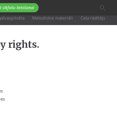
A
t sīkfailu lietošanai
A
Fb
Tw
A
galvaspilsēta
Metodiskie materiāli
Ceļa rādītājs
y rights.
ām
ies