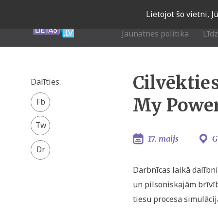
Skip
Lietojot šo vietni, 
to
main
Jaunatnes politika
Līd
navigation
Cilvēktie
Dalīties:
Facebook
My Power
share
Twitter
17. maijs
G
Darbnīcas laikā dalībni
un pilsoniskajām brīvīb
tiesu procesa simulācij