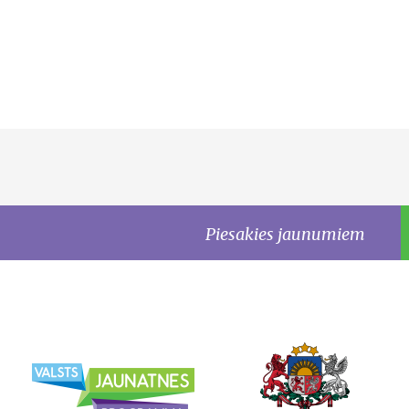
Piesakies jaunumiem