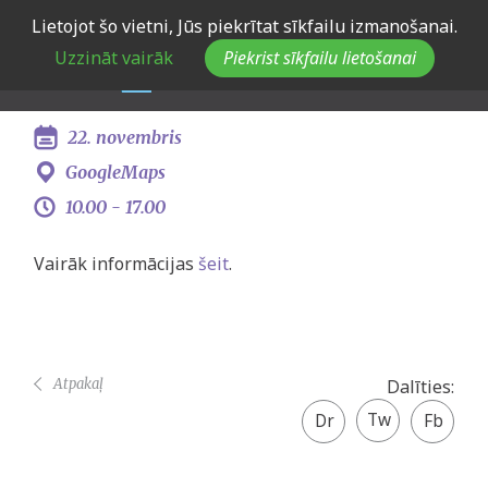
Skip
Lietojot šo vietni, Jūs piekrītat sīkfailu izmanošanai.
Dalība Daugavpils jauniešu
to
Uzzināt vairāk
Piekrist sīkfailu lietošanai
main
forumā
navigation
22. novembris
GoogleMaps
10.00 -
17.00
Vairāk informācijas
šeit
.
Atpakaļ
Dalīties:
Twitter
Facebook
share