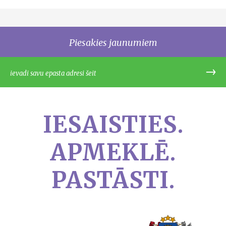
Piesakies jaunumiem
IESAISTIES.
APMEKLĒ.
PASTĀSTI.