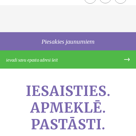
share
Piesakies jaunumiem
IESAISTIES.
APMEKLĒ.
PASTĀSTI.