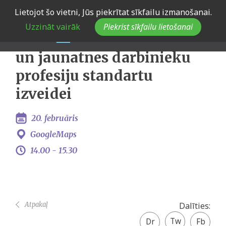
Skip
Lietojot šo vietni, Jūs piekrītat sīkfailu izmanošanai.
Darba grupas sanāksme
to
Uzzināt vairāk
Piekrist sīkfailu lietošanai
main
jaunatnes lietu speciālistu
navigation
un jaunatnes darbinieku
profesiju standartu
izveidei
20. februāris
GoogleMaps
14.00 -
15.30
Atpakaļ
Dalīties:
Twitter
Facebook