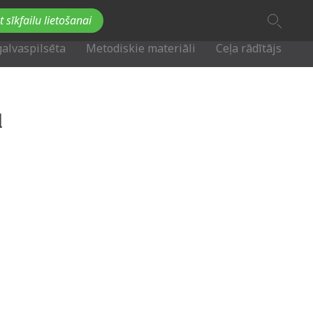
A
t sīkfailu lietošanai
A
Fb
Tw
A
galvaspilsēta
Metodiskie materiāli
Ceļa rādītājs
u