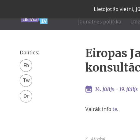
Skip
Lietojot šo vietni, 
to
main
Jaunatnes politika
Līd
navigation
Eiropas J
Dalīties:
Facebook
konsultāc
share
Twitter
14. jūlijs -
19. jūlijs
Vairāk info
te
.
Atpakaļ