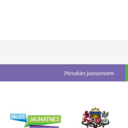
Piesakies jaunumiem