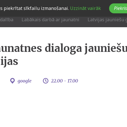
Jūs piekrītat sīkfailu izmanošanai.
Uzzināt vairāk
Piekris
zdalība
Labākais darbā ar jaunatni
Latvijas jauniešu 
aunatnes dialoga jaunieš
ijas
google
22.00 -
17.00