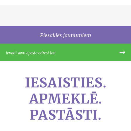
Piesakies jaunumiem
IESAISTIES.
APMEKLĒ.
PASTĀSTI.