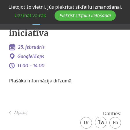
Skip
Lietojot šo vietni, Jūs piekrītat sīkfailu izmanošanai.
Eiropas Jaunatnes dialoga
to
Uzzināt vairāk
Piekrist sīkfailu lietošanai
main
Kurzemes vēstnieku
navigation
iniciatīva
25. februāris
GoogleMaps
11.00 -
14.00
Plašāka informācija drīzumā.
Atpakaļ
Dalīties:
Twitter
Facebook
share