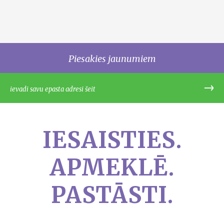
Piesakies jaunumiem
IESAISTIES.
APMEKLĒ.
PASTĀSTI.