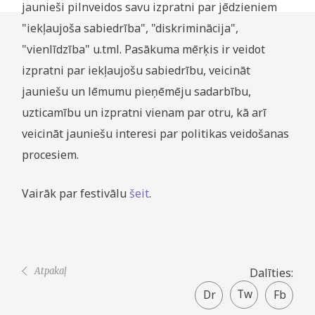
jaunieši pilnveidos savu izpratni par jēdzieniem
"iekļaujoša sabiedrība", "diskriminācija",
"vienlīdzība" u.tml. Pasākuma mērķis ir veidot
izpratni par iekļaujošu sabiedrību, veicināt
jauniešu un lēmumu pieņēmēju sadarbību,
uzticamību un izpratni vienam par otru, kā arī
veicināt jauniešu interesi par politikas veidošanas
procesiem.
Vairāk par festivālu
šeit
.
Atpakaļ
Dalīties:
Twitter
Facebook
share