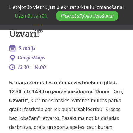
Skip
Lietojot šo vietni, Jūs piekrītat sīkfailu izmanošanai.
Eiropas Jaunatnes dialogs
to
Uzzināt vairāk
Piekrist sīkfailu lietošanai
main
Zemgalē “Domā, Dari,
navigation
Uzvari!”
5. maijs
GoogleMaps
12.30 -
14.00
5. maijā Zemgales reģiona vēstnieki no plkst.
12:30 līdz 14:30 organizē pasākumu “Domā, Dari,
Uzvari!”
, kurš norisināsies Svitenes muižas parkā
grafiti festivāla par iekļaujošu sabiedrību "Krāsas
bez robežām" ietvaros. Pasākumā notiks dažādas
darbnīcas, prāta un sporta spēles, caur kurām