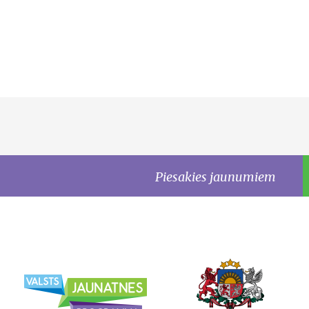
Piesakies jaunumiem