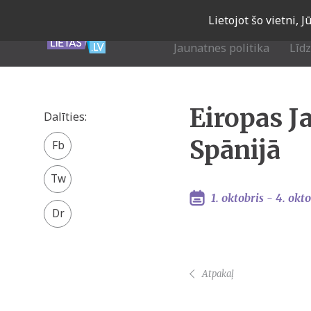
Skip
Lietojot šo vietni, 
to
main
Jaunatnes politika
Līd
navigation
Eiropas J
Dalīties:
Facebook
Spānijā
share
Twitter
1. oktobris -
4. okto
Atpakaļ