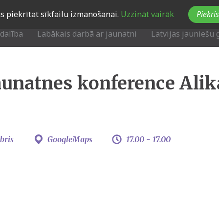
Jūs piekrītat sīkfailu izmanošanai.
Uzzināt vairāk
Piekris
zdalība
Labākais darbā ar jaunatni
Latvijas jauniešu 
aunatnes konference Alik
bris
GoogleMaps
17.00 -
17.00