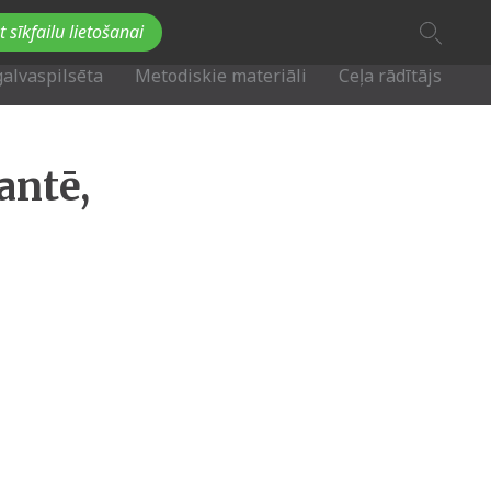
A
t sīkfailu lietošanai
A
Fb
Tw
A
galvaspilsēta
Metodiskie materiāli
Ceļa rādītājs
antē,