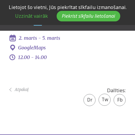
Skip
Lietojot šo vietni, Jūs piekrītat sīkfailu izmanošanai.
Eiropas Jaunatnes
to
Uzzināt vairāk
Piekrist sīkfailu lietošanai
main
konference Gentē, Beļģijā
navigation
2. marts -
5. marts
GoogleMaps
12.00 -
14.00
Atpakaļ
Dalīties:
Twitter
Facebook
share