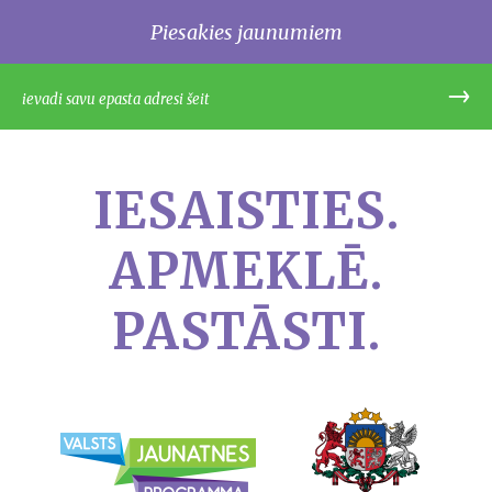
Piesakies jaunumiem
IESAISTIES.
APMEKLĒ.
PASTĀSTI.