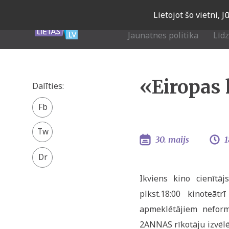
Skip
Lietojot šo vietni, 
to
main
Jaunatnes politika
Līd
navigation
«Eiropas 
Dalīties:
Facebook
share
Twitter
30. maijs
1
Ikviens kino cienītāj
plkst.18:00 kinoteāt
apmeklētājiem neformā
2ANNAS rīkotāju izvēlē