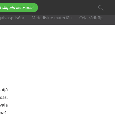
A
t sīkfailu lietošanai
A
Fb
Tw
A
galvaspilsēta
Metodiskie materiāli
Ceļa rādītājs
aijā
dās,
vāla
paši