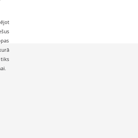
ējot
ešus
opas
kurā
tiks
ai.