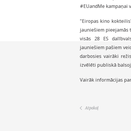
#EUandMe kampaņai vei
"Eiropas kino kokteil
jauniešiem pieejamās 
visās 28 ES dalībval
jauniešiem pašiem veid
darbosies vairāki režis
izvēlēti publiskā bals
Vairāk informācijas p
Atpakaļ