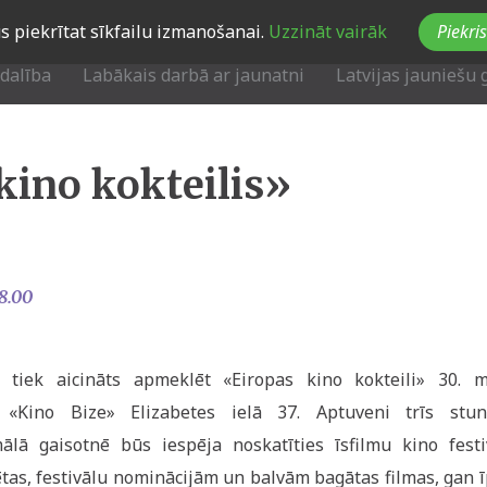
Jūs piekrītat sīkfailu izmanošanai.
Uzzināt vairāk
Piekris
zdalība
Labākais darbā ar jaunatni
Latvijas jauniešu 
kino kokteilis»
8.00
s tiek aicināts apmeklēt «Eiropas kino kokteili» 30. m
rī «Kino Bize» Elizabetes ielā 37. Aptuveni trīs stun
lā gaisotnē būs iespēja noskatīties īsfilmu kino festi
tas, festivālu nominācijām un balvām bagātas filmas, gan ī