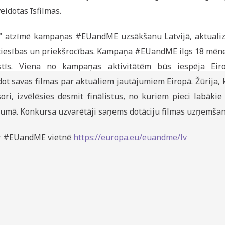
dotas īsfilmas.
is" atzīmē kampaņas #EUandME uzsākšanu Latvijā, aktualiz
tiesības un priekšrocības. Kampaņa #EUandME ilgs 18 mēn
stīs. Viena no kampaņas aktivitātēm būs iespēja Eir
ot savas filmas par aktuāliem jautājumiem Eiropā. Žūrija, 
ori, izvēlēsies desmit finālistus, no kuriem pieci labākie 
ojumā. Konkursa uzvarētāji saņems dotāciju filmas uzņemšan
ar #EUandME vietnē
https://europa.eu/euandme/lv