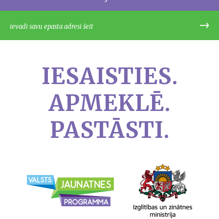
IESAISTIES.
APMEKLĒ.
PASTĀSTI.