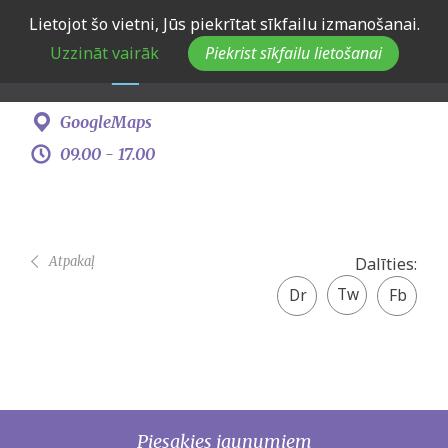
Skip
Lietojot šo vietni, Jūs piekrītat sīkfailu izmanošanai.
EJD vēstnieku apmācības
to
Uzzināt vairāk
Piekrist sīkfailu lietošanai
main
navigation
15. oktobris -
16. oktobris
GoogleMaps
09.00 -
17.00
Atpakaļ
Dalīties:
Twitter
Facebook
share
Piesakies jaunumiem