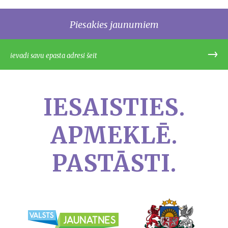
Piesakies jaunumiem
IESAISTIES.
APMEKLĒ.
PASTĀSTI.