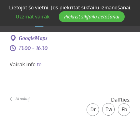
Skip
Lietojot šo vietni, Jūs piekrītat sīkfailu izmanošanai.
Ideju talka Saldū
to
Uzzināt vairāk
Piekrist sīkfailu lietošanai
main
navigation
8. februāris
GoogleMaps
13.00 -
16.30
Vairāk info
te
.
Atpakaļ
Dalīties:
Twitter
Facebook
share