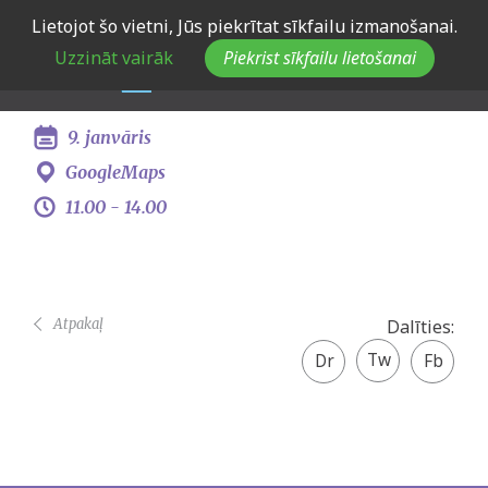
Skip
Lietojot šo vietni, Jūs piekrītat sīkfailu izmanošanai.
IZM un JSPA vizīte uz
to
Uzzināt vairāk
Piekrist sīkfailu lietošanai
main
Līvānu novada pašvaldību
navigation
9. janvāris
GoogleMaps
11.00 -
14.00
Atpakaļ
Dalīties:
Twitter
Facebook
share