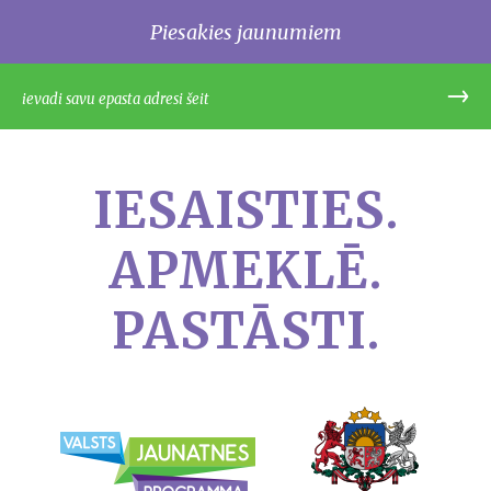
Piesakies jaunumiem
IESAISTIES.
APMEKLĒ.
PASTĀSTI.