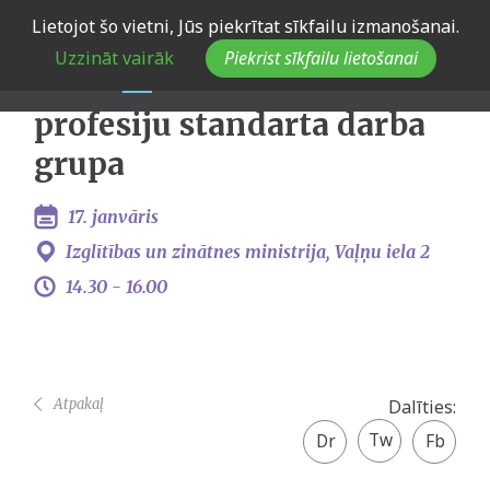
Skip
Lietojot šo vietni, Jūs piekrītat sīkfailu izmanošanai.
Jaunatnes lietu speciālistu
to
Uzzināt vairāk
Piekrist sīkfailu lietošanai
main
un jaunatnes darbinieku
navigation
profesiju standarta darba
grupa
17. janvāris
Izglītības un zinātnes ministrija, Vaļņu iela 2
14.30 -
16.00
Atpakaļ
Dalīties:
Twitter
Facebook
share