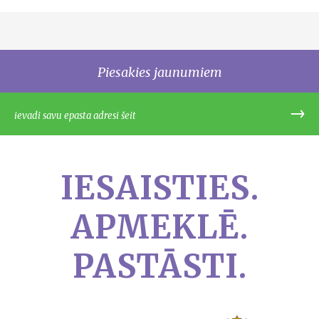
Piesakies jaunumiem
IESAISTIES.
APMEKLĒ.
PASTĀSTI.