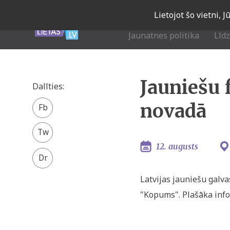
Skip
Lietojot šo vietni, 
to
main
Jaunatnes politika
Līd
navigation
Jauniešu 
Dalīties:
Facebook
novadā
share
Twitter
12. augusts
Latvijas jauniešu galv
"Kopums". Plašāka inf