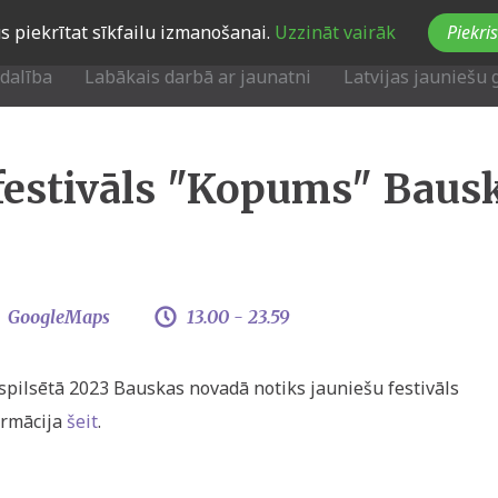
Jūs piekrītat sīkfailu izmanošanai.
Uzzināt vairāk
Piekris
zdalība
Labākais darbā ar jaunatni
Latvijas jauniešu 
festivāls "Kopums" Baus
GoogleMaps
13.00 -
23.59
aspilsētā 2023 Bauskas novadā notiks jauniešu festivāls
ormācija
šeit
.