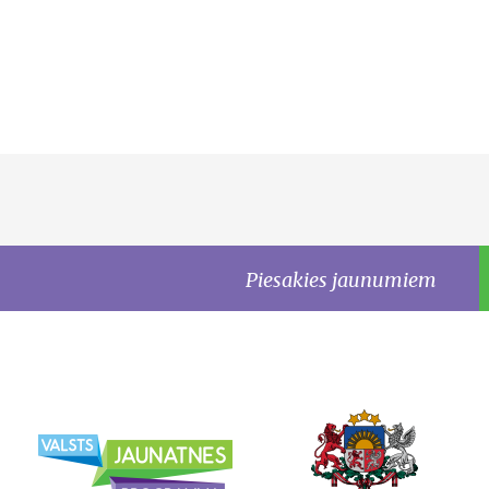
Piesakies jaunumiem