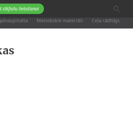
A
t sīkfailu lietošanai
A
Fb
Tw
A
galvaspilsēta
Metodiskie materiāli
Ceļa rādītājs
kas