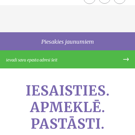
share
Piesakies jaunumiem
IESAISTIES.
APMEKLĒ.
PASTĀSTI.