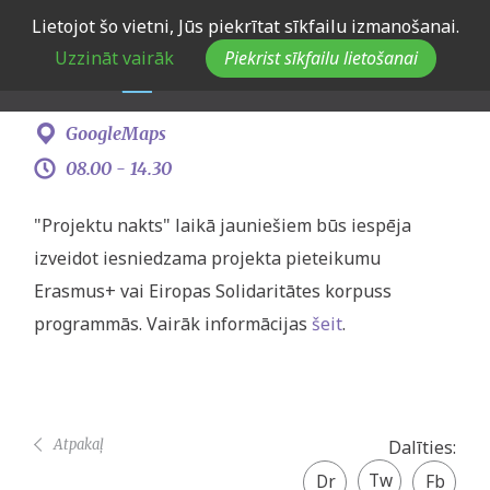
Skip
Lietojot šo vietni, Jūs piekrītat sīkfailu izmanošanai.
JSPA "Projektu nakts"
to
Uzzināt vairāk
Piekrist sīkfailu lietošanai
main
navigation
4. augusts -
5. augusts
GoogleMaps
08.00 -
14.30
"Projektu nakts" laikā jauniešiem būs iespēja
izveidot iesniedzama projekta pieteikumu
Erasmus+ vai Eiropas Solidaritātes korpuss
programmās. Vairāk informācijas
šeit
.
Atpakaļ
Dalīties:
Twitter
Facebook