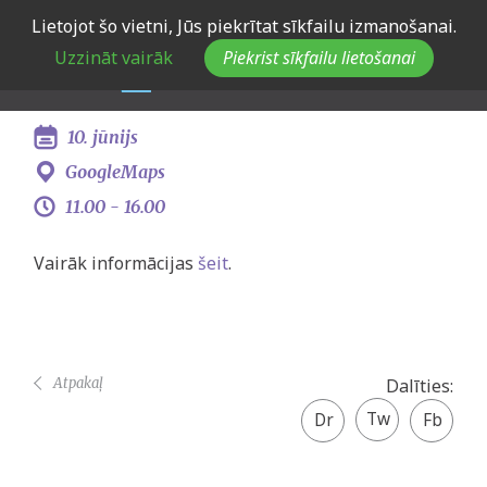
Skip
Lietojot šo vietni, Jūs piekrītat sīkfailu izmanošanai.
Konference "Slow
to
Uzzināt vairāk
Piekrist sīkfailu lietošanai
main
youthwork"
navigation
10. jūnijs
GoogleMaps
11.00 -
16.00
Vairāk informācijas
šeit
.
Atpakaļ
Dalīties:
Twitter
Facebook
share