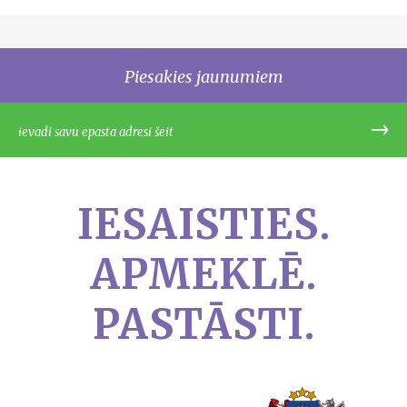
Piesakies jaunumiem
IESAISTIES.
APMEKLĒ.
PASTĀSTI.