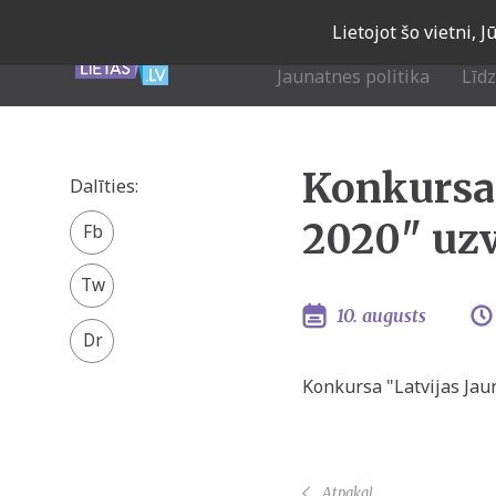
Skip
Lietojot šo vietni, 
to
main
Jaunatnes politika
Līd
navigation
Konkursa 
Dalīties:
Facebook
2020" uzv
share
Twitter
10. augusts
Konkursa "Latvijas Jau
Atpakaļ