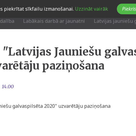
Jūs piekrītat sīkfailu izmanošanai.
Uzzināt vairāk
Piekris
zdalība
Labākais darbā ar jaunatni
Latvijas jauniešu 
"Latvijas Jauniešu galva
arētāju paziņošana
14.00
niešu galvaspilsēta 2020" uzvarētāju paziņošana