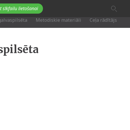
A
t sīkfailu lietošanai
A
Fb
Tw
A
galvaspilsēta
Metodiskie materiāli
Ceļa rādītājs
spilsēta