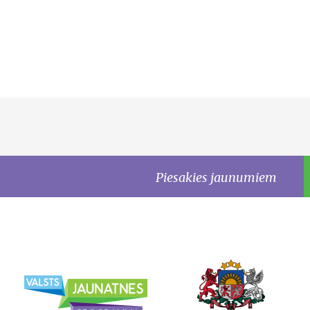
Piesakies jaunumiem