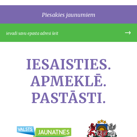
Piesakies jaunumiem
IESAISTIES.
APMEKLĒ.
PASTĀSTI.