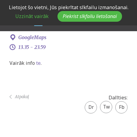
Skip
Lietojot šo vietni, Jūs piekrītat sīkfailu izmanošanai.
Konkurss jaunatnes NVO
to
Uzzināt vairāk
Piekrist sīkfailu lietošanai
main
navigation
12. februāris -
10. marts
GoogleMaps
13.35 -
23.59
Vairāk info
te
.
Atpakaļ
Dalīties:
Twitter
Facebook
share