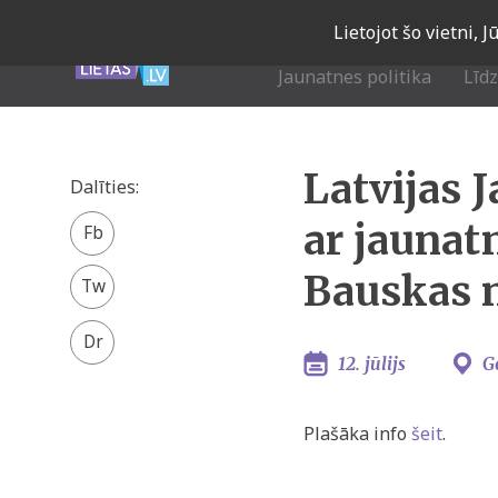
Skip
Lietojot šo vietni, 
to
main
Jaunatnes politika
Līd
navigation
Latvijas 
Dalīties:
Facebook
ar jaunat
share
Twitter
Bauskas 
12. jūlijs
G
Plašāka info
šeit
.