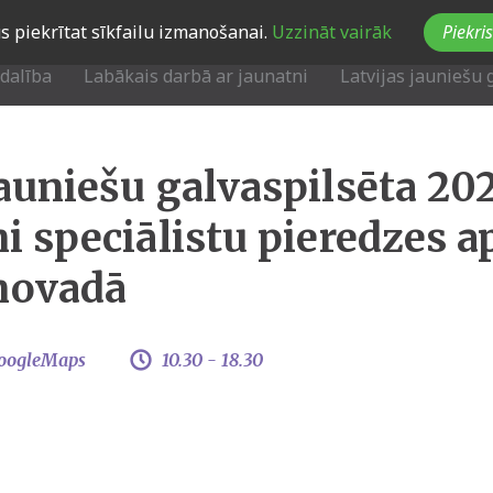
Jūs piekrītat sīkfailu izmanošanai.
Uzzināt vairāk
Piekris
zdalība
Labākais darbā ar jaunatni
Latvijas jauniešu 
Jauniešu galvaspilsēta 20
ni speciālistu pieredzes 
novadā
oogleMaps
10.30 -
18.30