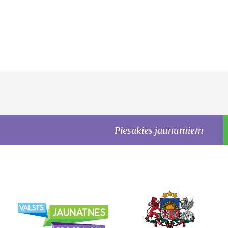
Piesakies jaunumiem