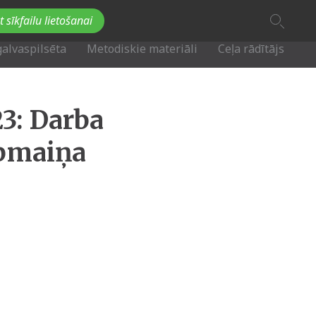
A
t sīkfailu lietošanai
A
Fb
Tw
A
galvaspilsēta
Metodiskie materiāli
Ceļa rādītājs
23: Darba
apmaiņa