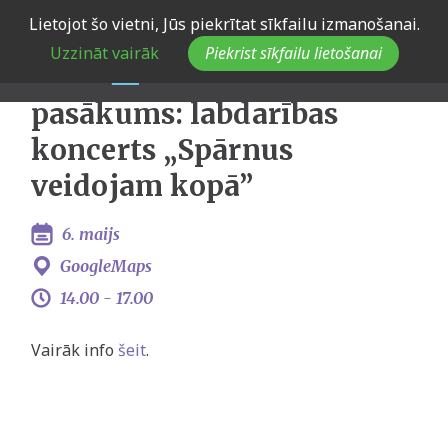
Skip
Lietojot šo vietni, Jūs piekrītat sīkfailu izmanošanai.
Latvijas Jauniešu
to
Uzzināt vairāk
Piekrist sīkfailu lietošanai
main
galvaspilsēta 2023
navigation
pasākums: labdarības
koncerts „Spārnus
veidojam kopā”
6. maijs
GoogleMaps
14.00 -
17.00
Vairāk info
šeit
.