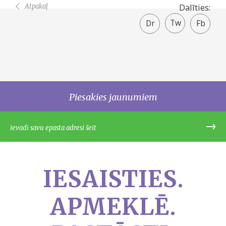
Atpakaļ
Dalīties:
Twitter
Facebook
share
Piesakies jaunumiem
IESAISTIES.
APMEKLĒ.