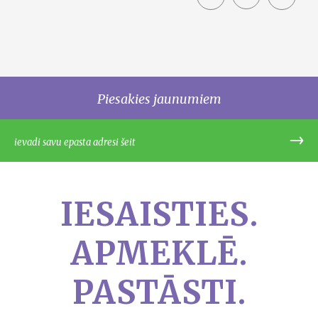
share
Piesakies jaunumiem
IESAISTIES.
APMEKLĒ.
PASTĀSTI.