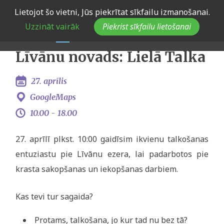
Skip
Lietojot šo vietni, Jūs piekrītat sīkfailu izmanošanai.
Latvijas Jauniešu
to
Uzzināt vairāk
Piekrist sīkfailu lietošanai
main
galvaspilsēta 2024 -
navigation
Līvānu novads: Lielā Talka
27. aprīlis
GoogleMaps
10.00 -
18.00
27. aprīlī plkst. 10:00 gaidīsim ikvienu talkošanas
entuziastu pie Līvānu ezera, lai padarbotos pie
krasta sakopšanas un iekopšanas darbiem.
Kas tevi tur sagaida?
Protams, talkošana, jo kur tad nu bez tā?