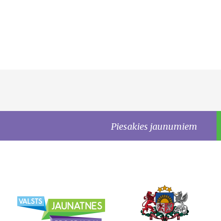
Piesakies jaunumiem