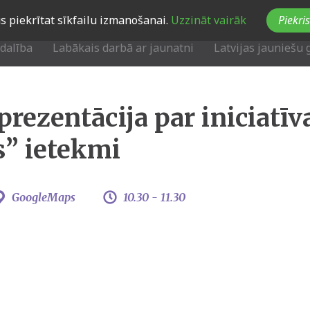
Jūs piekrītat sīkfailu izmanošanai.
Uzzināt vairāk
Piekris
zdalība
Labākais darbā ar jaunatni
Latvijas jauniešu 
prezentācija par iniciatīv
s” ietekmi
GoogleMaps
10.30 -
11.30