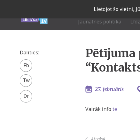
Skip
Lietojot šo vietni, 
to
main
Jaunatnes politika
Līd
navigation
Pētījuma 
Dalīties:
Facebook
“Kontakt
share
Twitter
27. februāris
Vairāk info
te
Atpakaļ