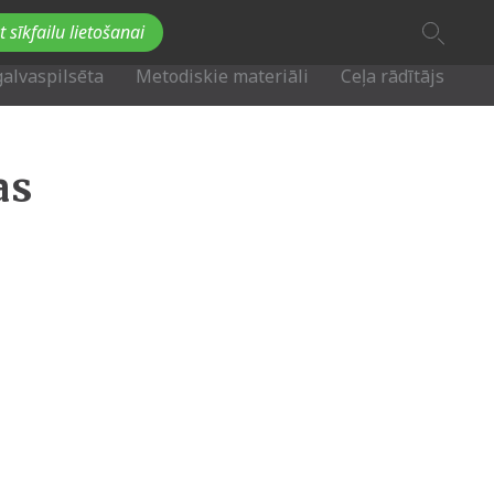
A
t sīkfailu lietošanai
A
Fb
Tw
A
galvaspilsēta
Metodiskie materiāli
Ceļa rādītājs
as