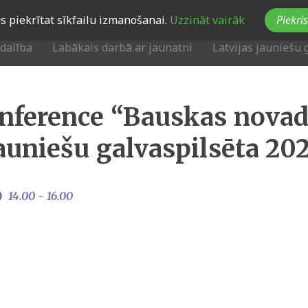
Jūs piekrītat sīkfailu izmanošanai.
Uzzināt vairāk
Piekris
zdalība
Labākais darbā ar jaunatni
Latvijas jauniešu 
nference “Bauskas novad
jauniešu galvaspilsēta 202
14.00 -
16.00