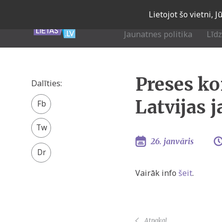
Skip
Lietojot šo vietni, 
to
main
Jaunatnes politika
Līd
navigation
Preses ko
Dalīties:
Facebook
Latvijas 
share
Twitter
26. janvāris
Vairāk info
šeit
.
Atpakaļ