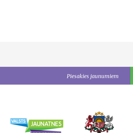
Piesakies jaunumiem