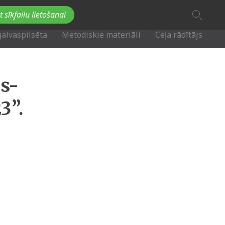
A
t sīkfailu lietošanai
A
Fb
Tw
A
galvaspilsēta
Metodiskie materiāli
Ceļa rādītājs
s-
3”.