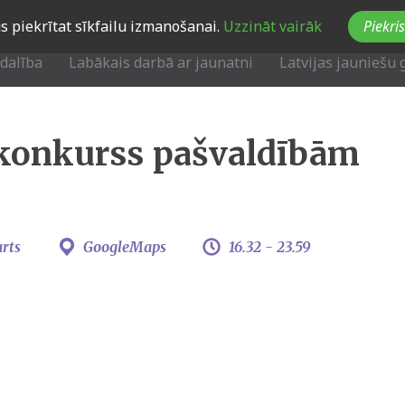
Jūs piekrītat sīkfailu izmanošanai.
Uzzināt vairāk
Piekris
zdalība
Labākais darbā ar jaunatni
Latvijas jauniešu 
 konkurss pašvaldībām
rts
GoogleMaps
16.32 -
23.59