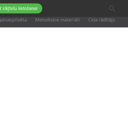
A
t sīkfailu lietošanai
A
Fb
Tw
A
galvaspilsēta
Metodiskie materiāli
Ceļa rādītājs