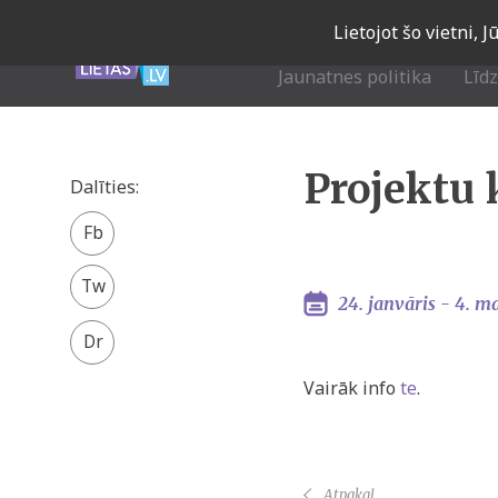
Skip
Lietojot šo vietni, 
to
main
Jaunatnes politika
Līd
navigation
Projektu
Dalīties:
Facebook
share
Twitter
24. janvāris -
4. ma
Vairāk info
te
.
Atpakaļ