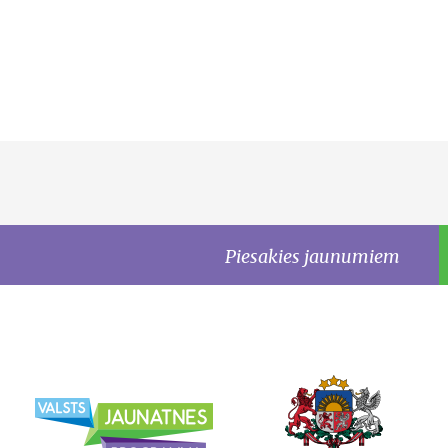
Piesakies jaunumiem