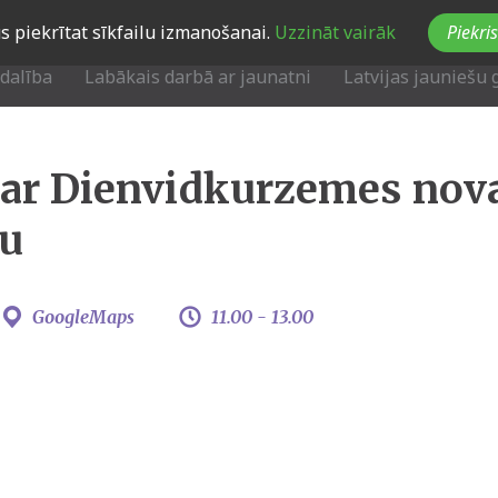
Jūs piekrītat sīkfailu izmanošanai.
Uzzināt vairāk
Piekris
zdalība
Labākais darbā ar jaunatni
Latvijas jauniešu 
 ar Dienvidkurzemes nov
bu
GoogleMaps
11.00 -
13.00