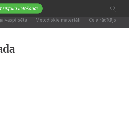
A
t sīkfailu lietošanai
A
Fb
Tw
A
galvaspilsēta
Metodiskie materiāli
Ceļa rādītājs
ada