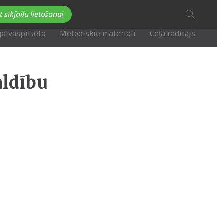
A
t sīkfailu lietošanai
A
Fb
Tw
A
galvaspilsēta
Metodiskie materiāli
Ceļa rādītājs
aldību