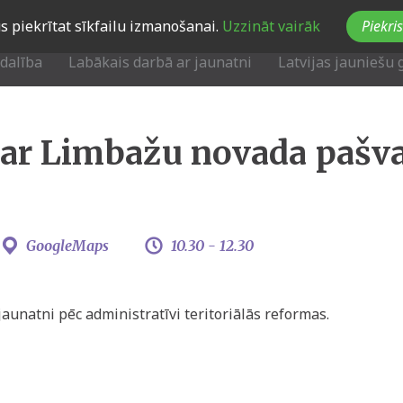
Jūs piekrītat sīkfailu izmanošanai.
Uzzināt vairāk
Piekris
zdalība
Labākais darbā ar jaunatni
Latvijas jauniešu 
 ar Limbažu novada pašv
GoogleMaps
10.30 -
12.30
aunatni pēc administratīvi teritoriālās reformas.