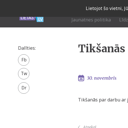
Skip
Lietojot šo vietni, 
to
main
Jaunatnes politika
Līd
navigation
Tikšanās
Dalīties:
Facebook
share
Twitter
30. novembris
Tikšanās par darbu ar j
Atpakaļ