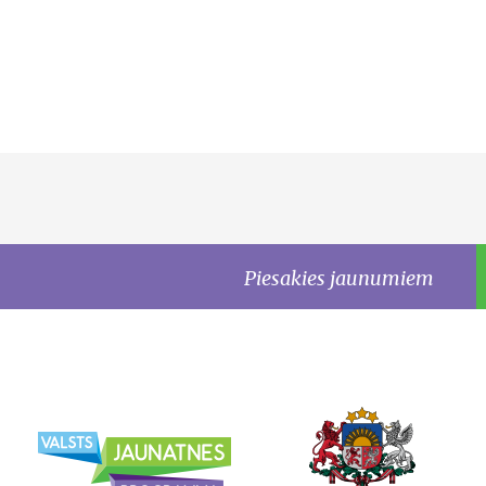
Piesakies jaunumiem