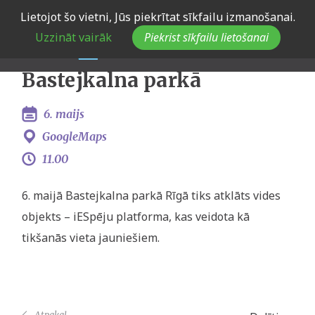
Skip
Lietojot šo vietni, Jūs piekrītat sīkfailu izmanošanai.
Vides objekta – iESpēju
to
Uzzināt vairāk
Piekrist sīkfailu lietošanai
main
platformas atklāšana
navigation
Bastejkalna parkā
6. maijs
GoogleMaps
11.00
6. maijā Bastejkalna parkā Rīgā tiks atklāts vides
objekts – iESpēju platforma, kas veidota kā
tikšanās vieta jauniešiem.