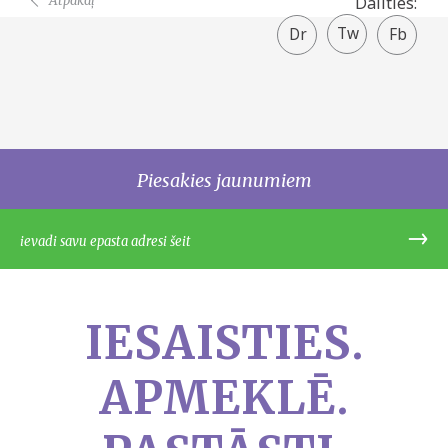
Atpakaļ
Dalīties:
Twitter
Facebook
share
Piesakies jaunumiem
IESAISTIES.
APMEKLĒ.