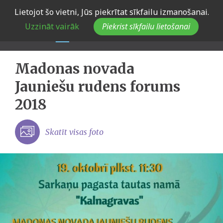
Skip
Lietojot šo vietni, Jūs piekrītat sīkfailu izmanošanai.
to
Uzzināt vairāk
Piekrist sīkfailu lietošanai
main
navigation
Madonas novada
Jauniešu rudens forums
2018
Skatīt visas foto