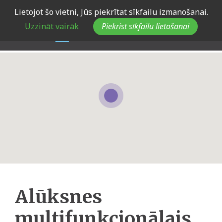
Skip
Lietojot šo vietni, Jūs piekrītat sīkfailu izmanošanai.
to
Uzzināt vairāk
Piekrist sīkfailu lietošanai
main
navigation
Alūksnes
multifunkcionālais