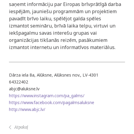
saņemt informāciju par Eiropas brīvprātīgā darba
iespējām, jauniešu programmām un projektiem
pavadīt brīvo laiku, spēlējot galda spēles
izmantot semināru, brīvā laika telpu, virtuvi un
iekšpagalmu savas interešu grupas vai
organizācijas tikšanās reizēm, pasākumiem
izmantot internetu un informatīvos materiālus.
Dārza iela 8a, Alūksne, Alūksnes nov., LV-4301
64322402
abjc@aluksne.lv
https://www.instagram.com/pa_galms/
https://www.facebook.com/pagalmsaluksne
http://www.abjc.lv/
Atpakaļ