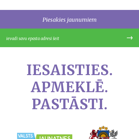
Piesakies jaunumiem
IESAISTIES.
APMEKLĒ.
PASTĀSTI.