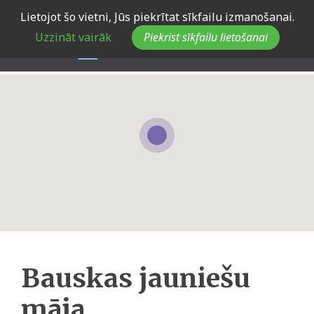
Skip
Lietojot šo vietni, Jūs piekrītat sīkfailu izmanošanai.
to
Uzzināt vairāk
Piekrist sīkfailu lietošanai
main
navigation
Bauskas jauniešu
māja