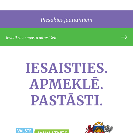
Piesakies jaunumiem
IESAISTIES.
APMEKLĒ.
PASTĀSTI.