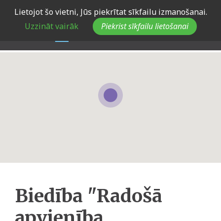
Skip
Lietojot šo vietni, Jūs piekrītat sīkfailu izmanošanai.
to
Uzzināt vairāk
Piekrist sīkfailu lietošanai
main
navigation
Biedība "Radošā
apvienība