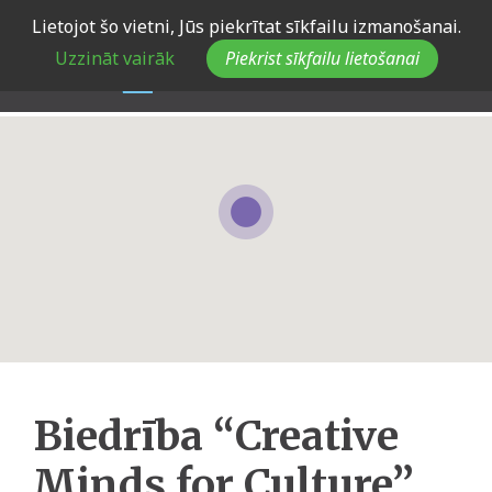
Skip
Lietojot šo vietni, Jūs piekrītat sīkfailu izmanošanai.
to
Uzzināt vairāk
Piekrist sīkfailu lietošanai
main
navigation
Biedrība “Creative
Minds for Culture”