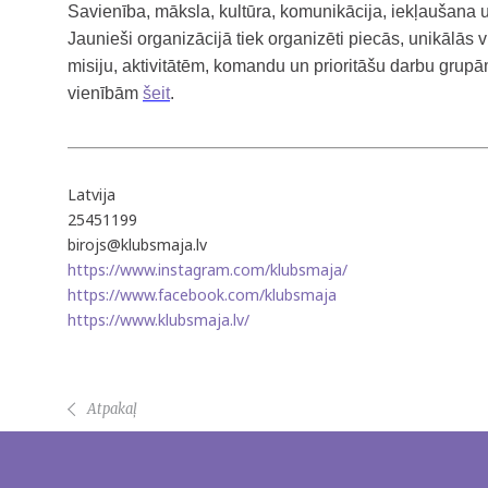
Savienība, māksla, kultūra, komunikācija, iekļaušana un
Jaunieši organizācijā tiek organizēti piecās, unikālās vi
misiju, aktivitātēm, komandu un prioritāšu darbu grupā
vienībām
šeit
.
Latvija
25451199
birojs@klubsmaja.lv
https://www.instagram.com/klubsmaja/
https://www.facebook.com/klubsmaja
https://www.klubsmaja.lv/
Atpakaļ