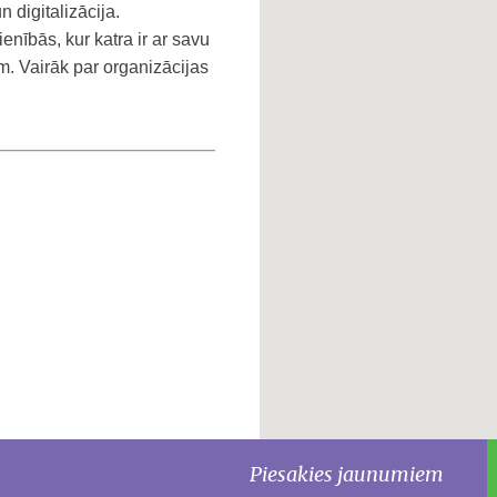
 digitalizācija.
enībās, kur katra ir ar savu
m. Vairāk par organizācijas
Piesakies jaunumiem