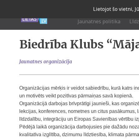
Skip
Lietojot šo vietni, 
to
main
Jaunatnes politika
Līd
navigation
Biedrība Klubs “Māj
Jaunatnes organizācija
Organizācijas mērķis ir veidot sabiedrību, kurā katrs indi
un motivēts veikt pozitīvas pārmaiņas savā kopienā.
Organizācijā darbojas brīvprātīgi jaunieši, kas organ
lekcijas, konferences, nometnes un citus pasākumus, la
līdzdalību, integrāciju un Eiropas Savienības vērtību izp
Pēdējā laikā organizācija darbojusies pie dažādu noza
kvalitatīva izglītība, dzimumu līdztiesība, klimata pārma