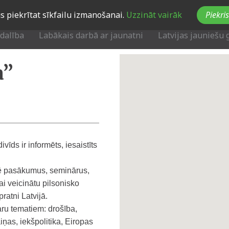
Jūs piekrītat sīkfailu izmanošanai.
Uzzināt vairāk
Piekris
zdalība
Labākais darbā ar jaunatni
Latvijas jauniešu 
a”
vīds ir informēts, iesaistīts
izē pasākumus, seminārus,
i veicinātu pilsonisko
ratni Latvijā.
ru tematiem: drošība,
iņas, iekšpolitika, Eiropas