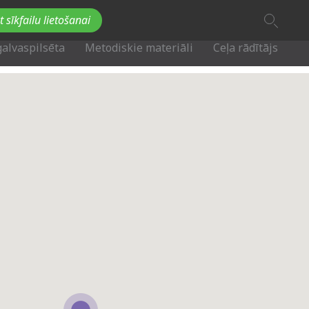
A
t sīkfailu lietošanai
A
Fb
Tw
A
galvaspilsēta
Metodiskie materiāli
Ceļa rādītājs