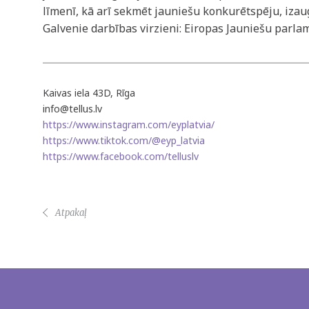
līmenī, kā arī sekmēt jauniešu konkurētspēju, izaug
Galvenie darbības virzieni: Eiropas Jauniešu parla
Kaivas iela 43D, Rīga
info@tellus.lv
https://www.instagram.com/eyplatvia/
https://www.tiktok.com/@eyp_latvia
https://www.facebook.com/telluslv
Atpakaļ