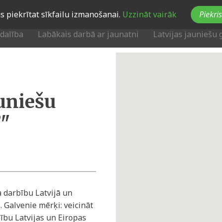
Jūs piekrītat sīkfailu izmanošanai.
Uzzināt vairāk
Piekris
zdalība
Labākais darbā ar jaunatni
Latvijas jauniešu 
auniešu
”"
 darbību Latvijā un
 Galvenie mērķi: veicināt
lību Latvijas un Eiropas