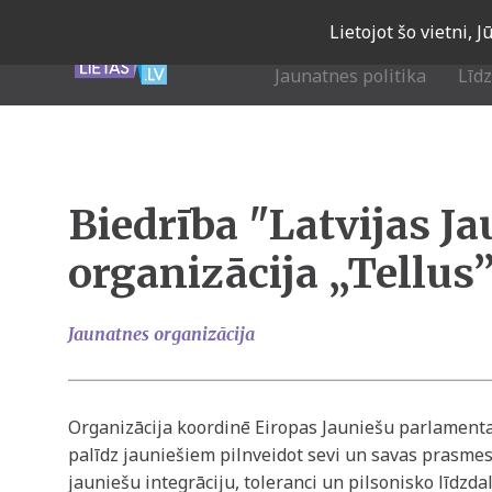
Skip
Lietojot šo vietni, 
to
main
Jaunatnes politika
Līd
navigation
Biedrība "Latvijas J
organizācija „Tellus
Jaunatnes organizācija
Organizācija koordinē Eiropas Jauniešu parlamenta
palīdz jauniešiem pilnveidot sevi un savas prasmes.
jauniešu integrāciju, toleranci un pilsonisko līdzda