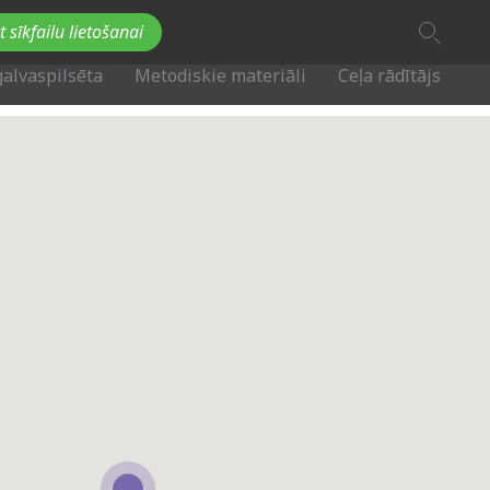
A
t sīkfailu lietošanai
A
Fb
Tw
A
galvaspilsēta
Metodiskie materiāli
Ceļa rādītājs