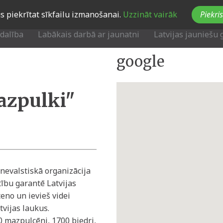
Jūs piekrītat sīkfailu izmanošanai.
Uzzināt vairāk
Piekris
zdalība
Labākais darbā ar jaunatni
Latvijas jauniešu 
google
azpulki"
 nevalstiskā organizācija
tību garantē Latvijas
eno un ievieš videi
tvijas laukus.
0 mazpulcēni, 1700 biedri,