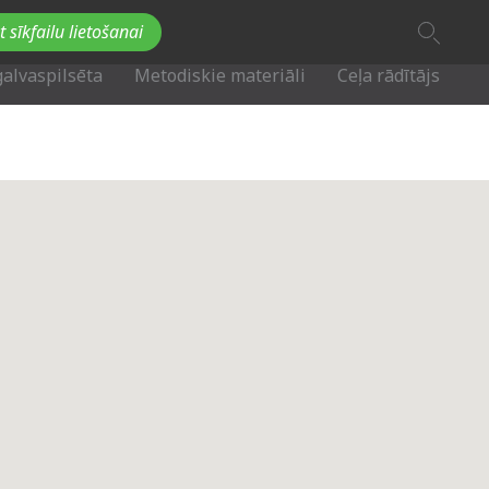
A
t sīkfailu lietošanai
A
Fb
Tw
A
galvaspilsēta
Metodiskie materiāli
Ceļa rādītājs