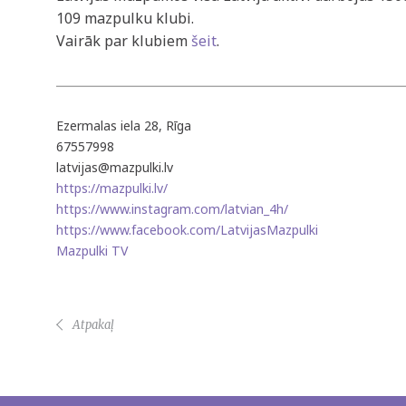
109 mazpulku klubi.
Vairāk par klubiem
šeit
.
Ezermalas iela 28, Rīga
67557998
latvijas@mazpulki.lv
https://mazpulki.lv/
https://www.instagram.com/latvian_4h/
https://www.facebook.com/LatvijasMazpulki
Mazpulki TV
Atpakaļ