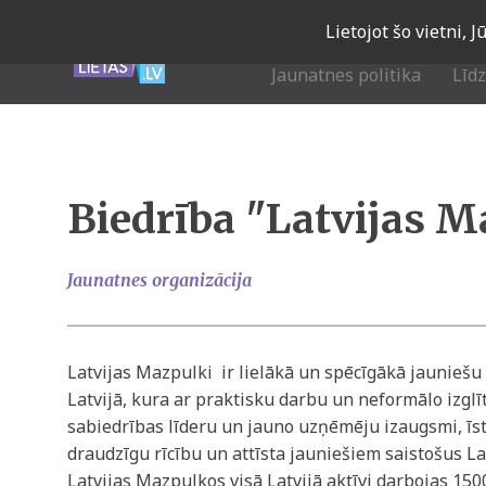
Skip
Lietojot šo vietni, 
to
main
Jaunatnes politika
Līd
navigation
Biedrība "Latvijas M
Jaunatnes organizācija
Latvijas Mazpulki ir lielākā un spēcīgākā jauniešu
Latvijā, kura ar praktisku darbu un neformālo izglī
sabiedrības līderu un jauno uzņēmēju izaugsmi, īst
draudzīgu rīcību un attīsta jauniešiem saistošus La
Latvijas Mazpulkos visā Latvijā aktīvi darbojas 150