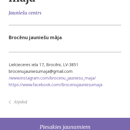
Jauniešu centrs
Brocēnu jauniešu māja
.
Lielcieceres iela 17, Brocēni, LV-3851
brocenujauniesumaja@gmail.com
/www.instagram.com/brocenu_jauniesu_maja/
https://www.facebook.com/Brocenujauniesumaja
Atpakaļ
Piesakies jaunumiem