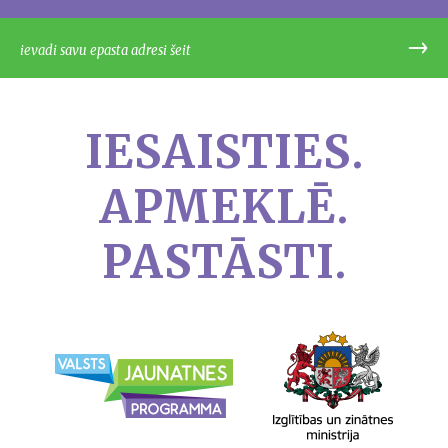
IESAISTIES.
APMEKLĒ.
PASTĀSTI.