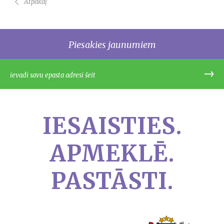
Atpakaļ
Piesakies jaunumiem
IESAISTIES.
APMEKLĒ.
PASTĀSTI.