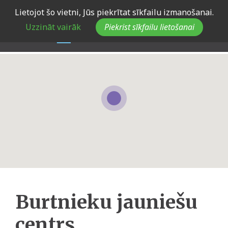
Skip
Lietojot šo vietni, Jūs piekrītat sīkfailu izmanošanai.
to
Uzzināt vairāk
Piekrist sīkfailu lietošanai
main
navigation
Burtnieku jauniešu
centrs