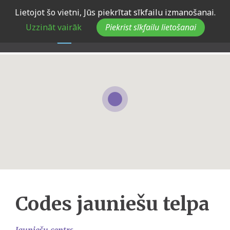
Skip
Lietojot šo vietni, Jūs piekrītat sīkfailu izmanošanai.
to
Uzzināt vairāk
Piekrist sīkfailu lietošanai
main
navigation
Codes jauniešu telpa