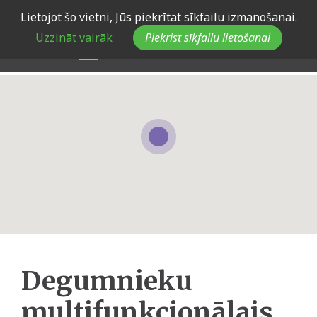
Skip
Lietojot šo vietni, Jūs piekrītat sīkfailu izmanošanai.
to
Uzzināt vairāk
Piekrist sīkfailu lietošanai
main
navigation
Degumnieku
multifunkcionālais