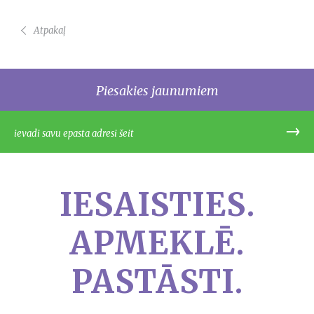
Atpakaļ
Piesakies jaunumiem
IESAISTIES.
APMEKLĒ.
PASTĀSTI.