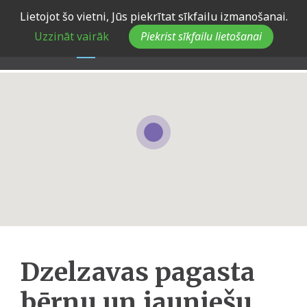
Skip
Lietojot šo vietni, Jūs piekrītat sīkfailu izmanošanai.
to
Uzzināt vairāk
Piekrist sīkfailu lietošanai
main
navigation
Dzelzavas pagasta
bērnu un jauniešu