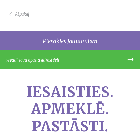
Atpakaļ
Piesakies jaunumiem
IESAISTIES.
APMEKLĒ.
PASTĀSTI.