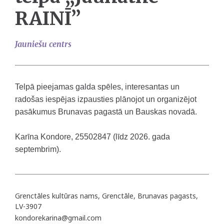
RAINĪ”
Jauniešu centrs
Telpā pieejamas galda spēles, interesantas un
radošas iespējas izpausties plānojot un organizējot
pasākumus Brunavas pagastā un Bauskas novadā.
Karīna Kondore, 25502847 (līdz 2026. gada
septembrim).
Grenctāles kultūras nams, Grenctāle, Brunavas pagasts,
LV-3907
kondorekarina@gmail.com