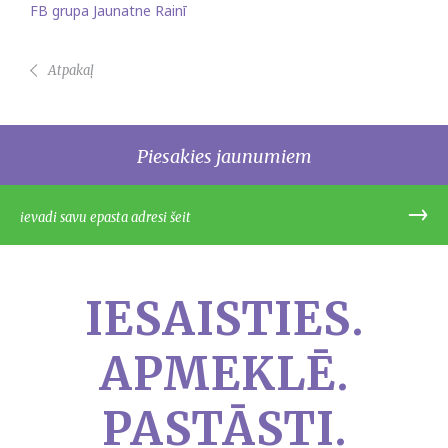
FB grupa Jaunatne Rainī
Atpakaļ
Piesakies jaunumiem
IESAISTIES.
APMEKLĒ.
PASTĀSTI.