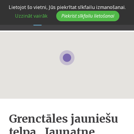
Skip
Lietojot šo vietni, Jūs piekrītat sīkfailu izmanošanai.
to
Uzzināt vairāk
Piekrist sīkfailu lietošanai
main
navigation
Grenctāles jauniešu
telpa „Jaunatne