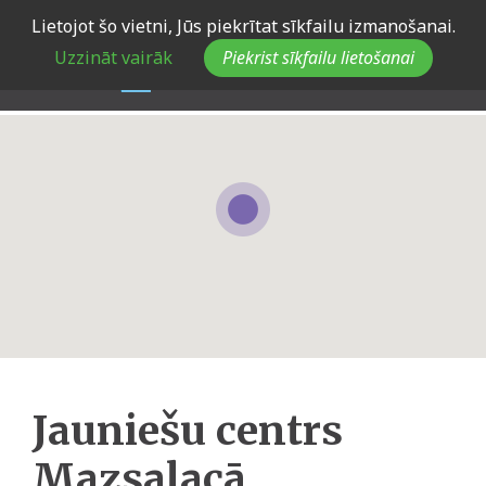
Skip
Lietojot šo vietni, Jūs piekrītat sīkfailu izmanošanai.
to
Uzzināt vairāk
Piekrist sīkfailu lietošanai
main
navigation
Jauniešu centrs
Mazsalacā