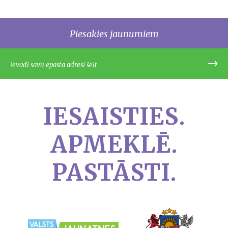
Piesakies jaunumiem
IESAISTIES.
APMEKLĒ.
PASTĀSTI.