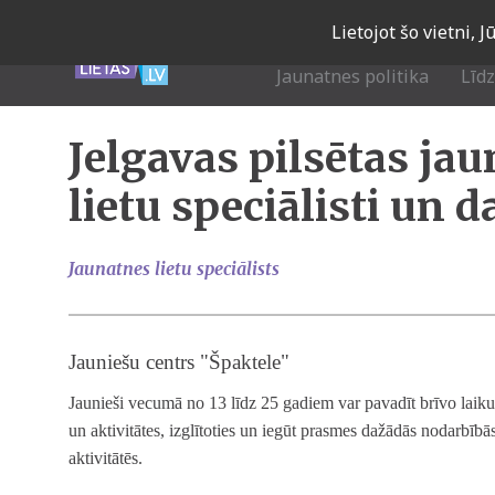
Skip
Lietojot šo vietni, 
to
main
Jaunatnes politika
Līd
navigation
Jelgavas pilsētas ja
lietu speciālisti un d
Jaunatnes lietu speciālists
Jauniešu centrs "Špaktele"
Jaunieši vecumā no 13 līdz 25 gadiem var pavadīt brīvo lai
un aktivitātes, izglītoties un iegūt prasmes dažādās nodarbībās,
aktivitātēs.