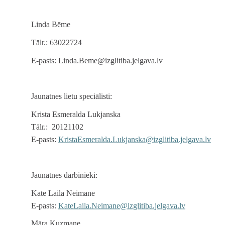
Linda Bēme
Tālr.: 63022724
E-pasts: Linda.Beme@izglitiba.jelgava.lv
Jaunatnes lietu speciālisti:
Krista Esmeralda Lukjanska
Tālr.: 20121102
E-pasts:
KristaEsmeralda.Lukjanska@izglitiba.jelgava.lv
Jaunatnes darbinieki:
Kate Laila Neimane
E-pasts:
KateLaila.Neimane@izglitiba.jelgava.lv
Māra Kuzmane