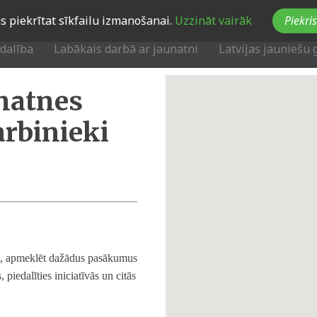
Jūs piekrītat sīkfailu izmanošanai.
Uzzināt vairāk
Piekris
zdalība
Labākais darbā ar jaunatni
Latvijas jauniešu 
unatnes
arbinieki
ku, apmeklēt dažādus pasākumus
 piedalīties iniciatīvās un citās