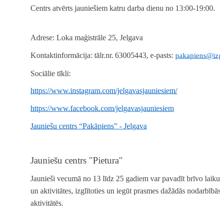
Centrs atvērts jauniešiem katru darba dienu no 13:00-19:00.
Adrese:
Loka maģistrāle 25, Jelgava
Kontaktinformācija:
tālr.nr.
63005443, e-pasts:
pakapiens@izgl
Sociālie tīkli:
https://www.instagram.com/jelgavasjauniesiem/
https://www.facebook.com/jelgavasjauniesiem
Jauniešu centrs “Pakāpiens” - Jelgava
Jauniešu centrs "Pietura"
Jaunieši vecumā no 13 līdz 25 gadiem var pavadīt brīvo lai
un aktivitātes, izglītoties un iegūt prasmes dažādās nodarbībās,
aktivitātēs.