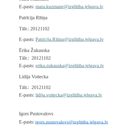
E-pasts:
mara.kuzmane@izglitiba.jelgava.lv
Patrīcija Rītiņa
Tālr.: 20121102
E-pasts:
Patricija.Ritina@izglitiba.jelgava.lv
Ērika Žukauska
Tālr.: 20121102
E-pasts:
erika.zukauska@izglitiba.jelgava.lv
Lidija Voitecka
Tālr.: 20121102
E-pasts:
lidija.voitecka@izglitiba.jelgava.lv
Igors Pustovalovs
E-pasts:
igors.pustovalovs@izglitiba.jelgava.lv