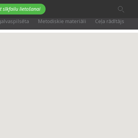
A
t sīkfailu lietošanai
A
Fb
Tw
A
galvaspilsēta
Metodiskie materiāli
Ceļa rādītājs