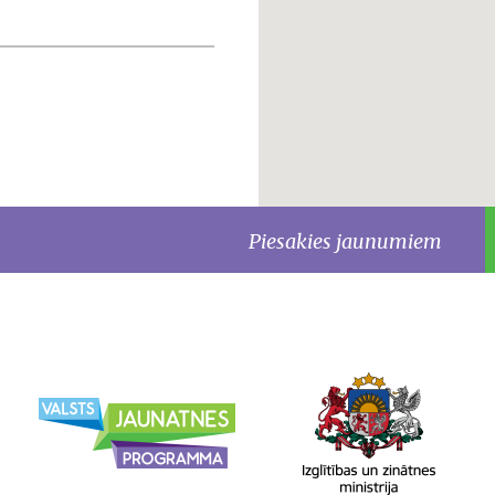
Piesakies jaunumiem