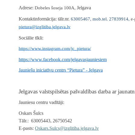
Adrese:
Jelgava
Dobeles šoseja 100A,
Kontaktinformācija:
tālr.nr.
63005467, mob.tel. 27839914,
e-
pietura@izglitiba.jelgava.lv
Sociālie tīkli:
https://www.instagram.com/jc_pietura/
https://www.facebook.com/jelgavasjauniesiem
Jauniešu iniciatīvu centrs “Pietura” - Jelgava
Jelgavas valstspilsētas pašvaldības darba ar jaunatni
Jauniesu centru vadītāji:
Oskars Šulcs
Tālr.: 63005443, 26750542
E-pasts:
Oskars.Sulcs@izglitiba.jelgava.lv