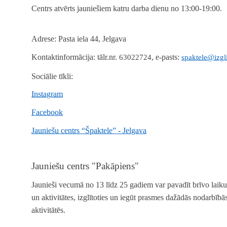
Centrs atvērts jauniešiem katru darba dienu no 13:00-19:00.
Adrese:
Pasta iela 44, Jelgava
Kontaktinformācija:
tālr.nr.
, e-pasts:
63022724
spaktele@izgli
Sociālie tīkli:
Instagram
Facebook
Jauniešu centrs “Špaktele” - Jelgava
Jauniešu centrs "Pakāpiens"
Jaunieši vecumā no 13 līdz 25 gadiem var pavadīt brīvo lai
un aktivitātes, izglītoties un iegūt prasmes dažādās nodarbībās,
aktivitātēs.